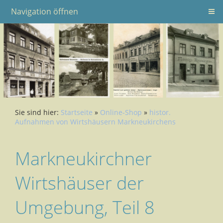
Navigation öffnen
Sie sind hier:
Startseite
»
Online-Shop
»
histor.
Aufnahmen von Wirtshäusern Markneukirchens
Markneukirchner
Wirtshäuser der
Umgebung, Teil 8