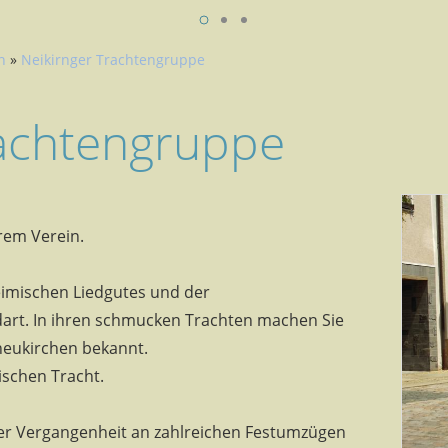
n
»
Neikirnger Trachtengruppe
rachtengruppe
rem Verein.
eimischen Liedgutes und der
art. In ihren schmucken Trachten machen Sie
neukirchen bekannt.
ischen Tracht.
 der Vergangenheit an zahlreichen Festumzügen