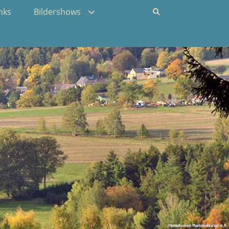
nks
Bildershows