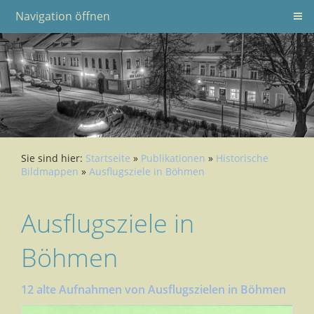
Navigation öffnen
Sie sind hier:
Startseite
»
Publikationen
»
Historische
Bildmappen
»
Ausflugsziele in Böhmen
Ausflugsziele in
Böhmen
12 alte Aufnahmen von Ausflugszielen in Böhmen