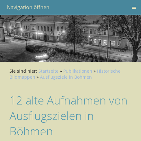
Navigation öffnen
Sie sind hier:
Startseite
»
Publikationen
»
Historische
Bildmappen
»
Ausflugsziele in Böhmen
12 alte Aufnahmen von
Ausflugszielen in
Böhmen